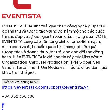
EVENTISTA là Hệ sinh thái giải pháp công nghệ giúp tối ưu
doanh thu và tương tác với người hâm mộ cho các cuộc
thi sắc đẹp và sự kiện giải trí toàn cầu. Thông qua 1VOTE,
EVENTISTA cung cấp nền tảng bình chọn số liền mạch,
minh bạch và đạt chuẩn quốc tế - mang lại hiệu quả
tương tác và doanh thu vượt trội cho các đối tác đồng
hành. Hiện EVENTISTA là đối tác tin cậy của Miss World
Organization, Carousel Production, TPN Global, Sen
Vàng Entertainment, Uni Media và nhiều tổ chức danh giá
khác trên thế giới.
Kết nối với chúng tôi
https://eventistax.com
support@eventista.vn
+84 8 32 338 688